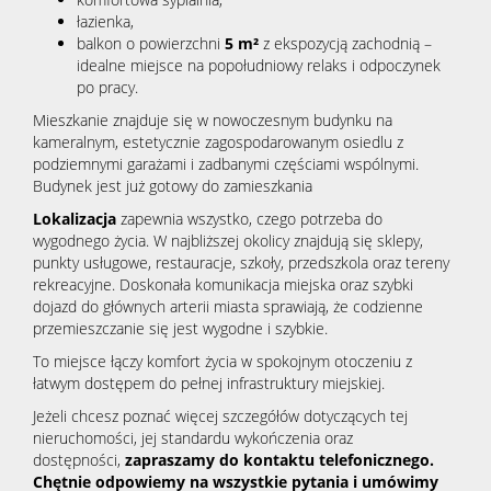
łazienka,
balkon o powierzchni
5 m²
z ekspozycją zachodnią –
idealne miejsce na popołudniowy relaks i odpoczynek
po pracy.
Mieszkanie znajduje się w nowoczesnym budynku na
kameralnym, estetycznie zagospodarowanym osiedlu z
podziemnymi garażami i zadbanymi częściami wspólnymi.
Budynek jest już gotowy do zamieszkania
Lokalizacja
zapewnia wszystko, czego potrzeba do
wygodnego życia. W najbliższej okolicy znajdują się sklepy,
punkty usługowe, restauracje, szkoły, przedszkola oraz tereny
rekreacyjne. Doskonała komunikacja miejska oraz szybki
dojazd do głównych arterii miasta sprawiają, że codzienne
przemieszczanie się jest wygodne i szybkie.
To miejsce łączy komfort życia w spokojnym otoczeniu z
łatwym dostępem do pełnej infrastruktury miejskiej.
Jeżeli chcesz poznać więcej szczegółów dotyczących tej
nieruchomości, jej standardu wykończenia oraz
dostępności,
zapraszamy do kontaktu telefonicznego.
Chętnie odpowiemy na wszystkie pytania i umówimy