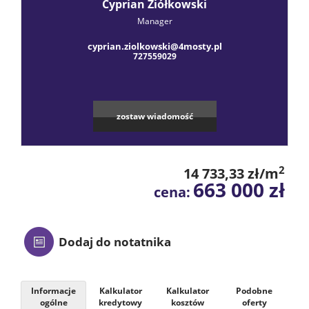
Praca
Cyprian Ziółkowski
Manager
cyprian.ziolkowski@4mosty.pl
Certyfik
727559029
Energet
zostaw wiadomość
Polityka
2
14 733,33 zł/m
663 000 zł
cena:
prywatn
Blog
Dodaj do notatnika
Finanse
Informacje
Kalkulator
Kalkulator
Podobne
ogólne
kredytowy
kosztów
oferty