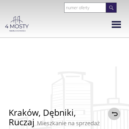
Strona
główna
Rynek
Wtórny
Mieszka
Domy
Kraków,
Dębniki,
Ruczaj
Działki
Mieszkanie na sprzedaż