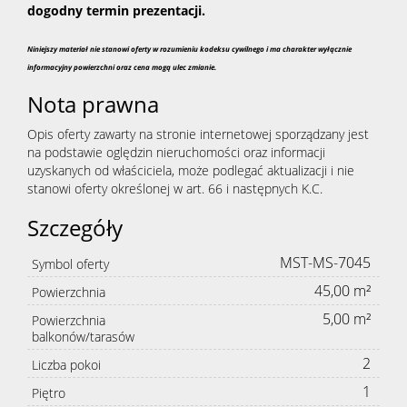
dogodny termin prezentacji.
Niniejszy materiał nie stanowi oferty w rozumieniu kodeksu cywilnego i ma charakter wyłącznie
informacyjny powierzchni oraz cena mogą ulec zmianie.
Nota prawna
Opis oferty zawarty na stronie internetowej sporządzany jest
na podstawie oględzin nieruchomości oraz informacji
uzyskanych od właściciela, może podlegać aktualizacji i nie
stanowi oferty określonej w art. 66 i następnych K.C.
Szczegóły
MST-MS-7045
Symbol oferty
45,00 m²
Powierzchnia
5,00 m²
Powierzchnia
balkonów/tarasów
2
Liczba pokoi
1
Piętro