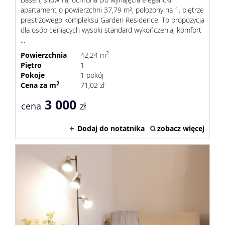
apartament o powierzchni 37,79 m², położony na 1. piętrze
prestiżowego kompleksu Garden Residence. To propozycja
dla osób ceniących wysoki standard wykończenia, komfort
Praca
...
2
Powierzchnia
42,24 m
Piętro
1
Certyfik
Pokoje
1 pokój
2
Cena za m
71,02 zł
3 000
Energet
cena
zł
Dodaj do notatnika
zobacz więcej
Polityka
prywatn
Blog