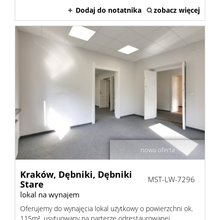
Dodaj do notatnika
zobacz więcej
nowa oferta
Kraków,
Dębniki,
Dębniki
MST-LW-7296
Stare
lokal na wynajem
Oferujemy do wynajęcia lokal użytkowy o powierzchni ok.
115m², usytuowany na parterze odrestaurowanej