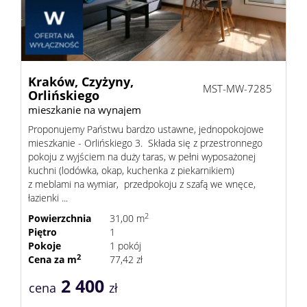
Kraków,
Czyżyny,
MST-MW-7285
Orlińskiego
mieszkanie na wynajem
Proponujemy Państwu bardzo ustawne, jednopokojowe
mieszkanie - Orlińskiego 3. Składa się z przestronnego
pokoju z wyjściem na duży taras, w pełni wyposażonej
kuchni (lodówka, okap, kuchenka z piekarnikiem)
z meblami na wymiar, przedpokoju z szafą we wnęce,
łazienki ...
2
Powierzchnia
31,00 m
Piętro
1
Pokoje
1 pokój
2
Cena za m
77,42 zł
2 400
cena
zł