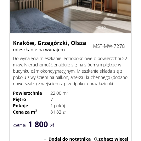
video
Kraków,
Grzegórzki,
Olsza
MST-MW-7278
mieszkanie na wynajem
Do wynajęcia mieszkanie jednopokojowe o powierzchni 22
mkw. Nieruchomość znajduje się na siódmym piętrze w
budynku ośmiokondygnacyjnym. Mieszkanie składa się z
pokoju z wyjściem na balkon, aneksu kuchennego (dodano
nowe szafki) z wejściem z przedpokoju oraz łazienki. ...
2
Powierzchnia
22,00 m
Piętro
7
Pokoje
1 pokój
2
Cena za m
81,82 zł
1 800
cena
zł
Dodaj do notatnika
zobacz więcej