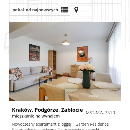
pokaż od najnowszych
Lokale
Rynek
pierwo
Wynaj
Firma
video
O
Kraków,
Podgórze,
Zabłocie
MST-MW-7319
mieszkanie na wynajem
Nowoczesny apartament z loggią | Garden Residence |
firmie
Basen, siłownia, ochrona Do wynajęcia elegancki