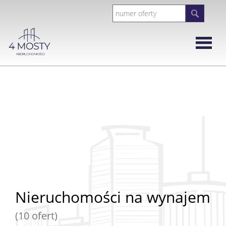
Strona
główna
Rynek
Wtórny
Mieszka
Domy
Nieruchomości na wynajem
Działki
(10 ofert)