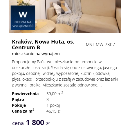
Finanse
Kontak
Kraków,
Nowa Huta,
os.
MST-MW-7307
Centrum B
mieszkanie na wynajem
Proponujemy Państwu mieszkanie po remoncie w
doskonałej lokalizacji. Składa się ono z ustawnego, jasnego
pokoju, osobnej, widnej, wyposażonej kuchni (lodówka,
płyta, okap) , przedpokoju z szafą w zabudowie oraz łazienki
z wanną i pralką. Mieszkanie zostało odnowione, ...
2
Powierzchnia
39,00 m
Piętro
3
Pokoje
1 pokój
2
Cena za m
46,15 zł
1 800
cena
zł