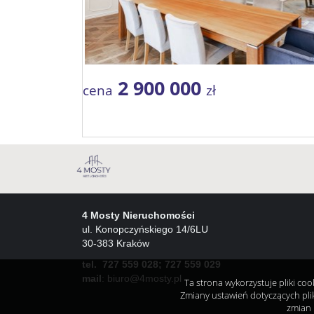
2 900 000
cena
zł
4 Mosty Nieruchomości
ul. Konopczyńskiego 14/6LU
30-383 Kraków
tel. 727 559 028; 727 559 029
mail
:
biuro@4mosty.pl
Ta strona wykorzystuje pliki co
Zmiany ustawień dotyczących pli
zmian 