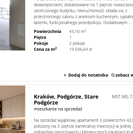
deweloperskim, zlokalizowane na 1 piętrze nowoczes
ukończonego budynku. Nieruchomość składa się z:
przestronnego salonu z aneksem kuchennym, sypialni
łazienki, funkcjonalnego przedpokoju. Dodatkowym ...
2
Powierzchnia
43,10 m
Piętro
1
Pokoje
2 pokoje
2
Cena za m
19 036,64 zł
Dodaj do notatnika
zobacz w
Kraków,
Podgórze,
Stare
MST-MS-7
Podgórze
mieszkanie na sprzedaż
Na sprzedaż wyjątkowy apartament o powierzchni 42,
położony na 3. piętrze kameralnej inwestycji w jednej 
najbardziej prestiżowych i klimatycznych lokalizacji Kr