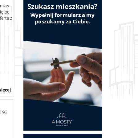
Szukasz mieszkania?
0 mkw
ię od
Wypełnij formularz a my
ferta z
poszukamy za Ciebie.
ięcej
193