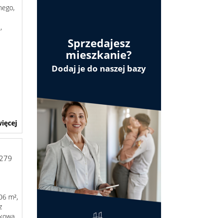
nego,
,
Sprzedajesz
mieszkanie?
Dodaj je do naszej bazy
ięcej
279
06 m²,
z
akowa.