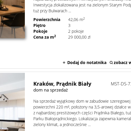
Inwestycja zlokalizowana jest na zielonym Starym Pod
tuż przy Bulwarach ...
2
Powierzchnia
42,06 m
Piętro
3
Pokoje
2 pokoje
2
Cena za m
29 000,00 zł
Dodaj do notatnika
zobacz w
Kraków,
Prądnik Biały
MST-DS-7
dom na sprzedaż
Na sprzedaż wyjątkowy dom w zabudowie szeregowej
powierzchni 220 m², położony na 3,5-arowej działce w
z najbardziej prestiżowych części Prądnika Białego, tu
Parku Białoprądnickiego. Lokalizacja zapewnia kameral
zielony klimat, a jednocześnie ...