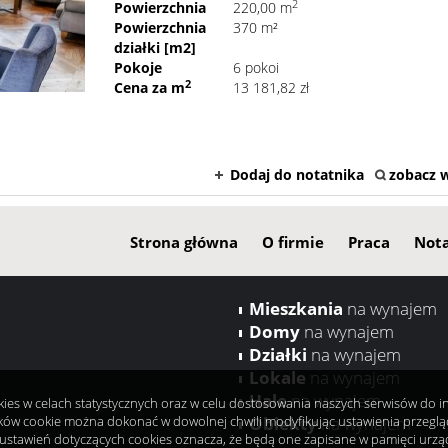
2
Powierzchnia
220,00 m
Powierzchnia
370 m²
działki [m2]
Pokoje
6 pokoi
2
Cena za m
13 181,82 zł
Dodaj do notatnika
zobacz w
Strona główna
O firmie
Praca
Nota
Mieszkania
na wynajem
Domy
na wynajem
Działki
na wynajem
Lokale
na wynajem
Hale
na wynajem
okies w celach statystycznych oraz w celu dostosowania naszych serwisów do 
ków cookie można dokonać w dowolnej chwili modyfikując ustawienia przeglądar
Obiekty
na wynajem
ustawień dotyczących cookies oznacza, że będą one zapisane w pamięci urzą