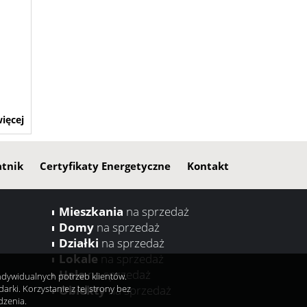
ięcej
tnik
Certyfikaty Energetyczne
Kontakt
Mieszkania
na sprzedaż
Domy
na sprzedaż
Działki
na sprzedaż
Lokale
na sprzedaż
Hale
na sprzedaż
indywidualnych potrzeb klientów.
ki. Korzystanie z tej strony bez
Obiekty
na sprzedaż
dzenia.