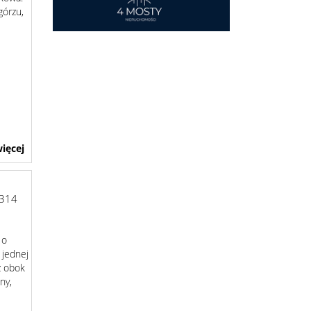
górzu,
ięcej
314
 o
 jednej
ż obok
ny,