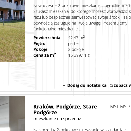
Nowoczesne 2-pokojowe mieszkanie z ogródkiem 7
Szukasz mieszkania, do którego możesz wprowadzić s
razu lub bezpiecznie zainwestować swoje środki? Ta o
pewnością zasługuje na Twoją uwagę! Prezentujemy
funkcjonalne mieszkanie ...
2
Powierzchnia
42,47 m
Piętro
parter
Pokoje
2 pokoje
2
Cena za m
15 399,11 zł
Dodaj do notatnika
zobacz w
Kraków,
Podgórze,
Stare
MST-MS-7
Podgórze
mieszkanie na sprzedaż
Na sprzedaż 2-pokojowe mieszkanie w standardzie