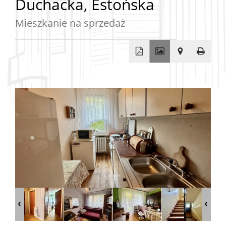
Duchacka,
Estońska
Mieszkanie na sprzedaż
Lokale
Rynek
pierwo
Wynaj
Firma
O
firmie