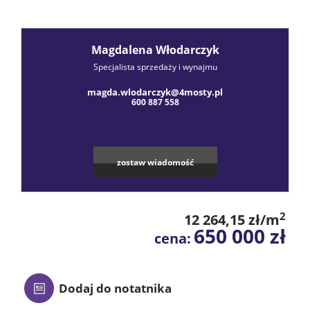
Praca
Magdalena Włodarczyk
Certyfik
Specjalista sprzedaży i wynajmu
magda.wlodarczyk@4mosty.pl
Energet
600 887 558
Polityka
zostaw wiadomość
prywatn
2
12 264,15 zł/m
650 000 zł
cena:
Blog
Finanse
Dodaj do notatnika