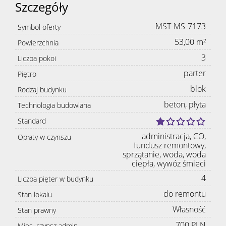
Szczegóły
MST-MS-7173
Symbol oferty
53,00 m²
Powierzchnia
3
Liczba pokoi
parter
Piętro
blok
Rodzaj budynku
beton, płyta
Technologia budowlana
Standard
administracja, CO,
Opłaty w czynszu
fundusz remontowy,
sprzątanie, woda, woda
ciepła, wywóz śmieci
4
Liczba pięter w budynku
do remontu
Stan lokalu
Własność
Stan prawny
700 PLN
Mies. czynsz admin.