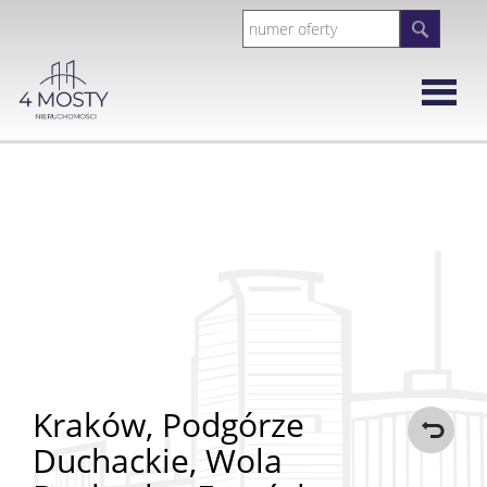
Strona
główna
Rynek
Wtórny
Mieszka
Domy
Kraków,
Podgórze
Duchackie,
Wola
Działki