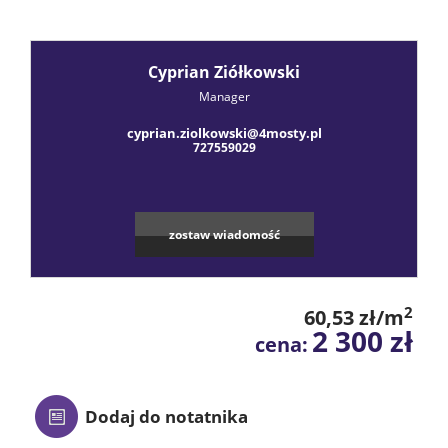
Praca
Cyprian Ziółkowski
Certyfik
Manager
cyprian.ziolkowski@4mosty.pl
Energet
727559029
Polityka
zostaw wiadomość
prywatn
2
60,53 zł/m
2 300 zł
cena:
Blog
Finanse
Dodaj do notatnika