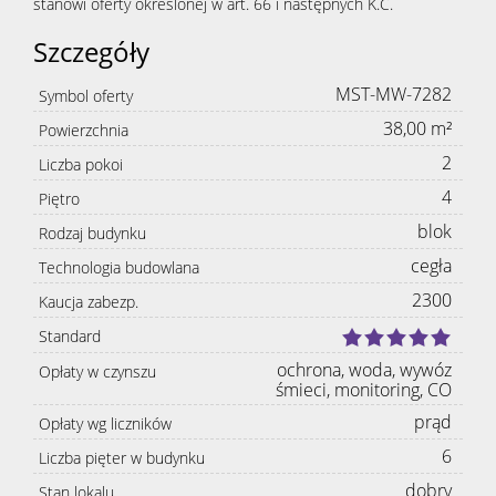
stanowi oferty określonej w art. 66 i następnych K.C.
Szczegóły
MST-MW-7282
Symbol oferty
38,00 m²
Powierzchnia
2
Liczba pokoi
4
Piętro
blok
Rodzaj budynku
cegła
Technologia budowlana
2300
Kaucja zabezp.
Standard
ochrona, woda, wywóz
Opłaty w czynszu
śmieci, monitoring, CO
prąd
Opłaty wg liczników
6
Liczba pięter w budynku
dobry
Stan lokalu