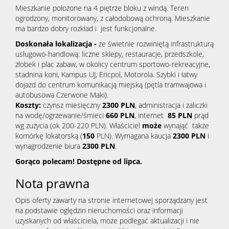
Mieszkanie położone na 4 piętrze bloku z windą. Teren
ogrodzony, monitorowany, z całodobową ochroną. Mieszkanie
ma bardzo dobry rozkład i jest funkcjonalne.
Doskonała lokalizacja -
ze świetnie rozwiniętą infrastrukturą
usługowo-handlową: liczne sklepy, restauracje, przedszkole,
żłobek i plac zabaw, w okolicy centrum sportowo-rekreacyjne,
stadnina koni, Kampus UJ, Ericpol, Motorola. Szybki i łatwy
dojazd do centrum komunikacją miejską (pętla tramwajowa i
autobusowa Czerwone Maki).
Koszty:
czynsz miesięczny
2300
PLN
, administracja i zaliczki
na wodę/ogrzewanie/śmieci
660
PLN
, internet
85 PLN
prąd
wg zużycia (ok 200-220 PLN). Właściciel
może
wynająć także
komórkę lokatorską (
150
PLN). Wymagana kaucja
2300 PLN
i
wynagrodzenie biura
2300 PLN
.
Gorąco polecam! Dostępne od lipca.
Nota prawna
Opis oferty zawarty na stronie internetowej sporządzany jest
na podstawie oględzin nieruchomości oraz informacji
uzyskanych od właściciela, może podlegać aktualizacji i nie