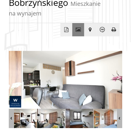
Bobrzyńskiego
Mieszkanie
na wynajem
Lokale
Rynek
pierwo
Wynaj
Firma
O
firmie