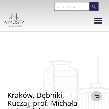
Strona
główna
Rynek
Wtórny
Mieszka
Domy
Kraków,
Dębniki,
Ruczaj,
prof. Michała
Działki