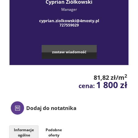
Praca
Cyprian Ziółkowski
Manager
cyprian.ziolkowski@4mosty.pl
Certyfik
727559029
Energet
zostaw wiadomość
Polityka
2
81,82 zł/m
1 800 zł
cena:
prywatn
Blog
Dodaj do notatnika
Finanse
Informacje
Podobne
ogólne
oferty