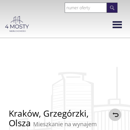
Strona
główna
Rynek
Wtórny
Mieszka
Domy
Kraków,
Grzegórzki,
Olsza
Działki
Mieszkanie na wynajem