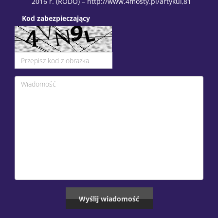
2016 r. (RODO) – http://www.4mosty.pl/artykul,81
Kod zabezpieczający