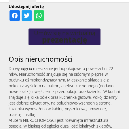
Udostępnij ofertę
Kontak
Umów się na wirtualną
prezentację
Opis nieruchomości
Do wynajęcia mieszkanie jednopokojowe o powierzchni 22
mkw. Nieruchomość znajduje się na siódmym piętrze w
budynku ośmiokondygnacyjnym. Mieszkanie składa się z
pokoju z wyjściem na balkon, aneksu kuchennego (dodano
nowe szafki) z wejściem z przedpokoju oraz łazienki. W kuchni
znajduje się kilka półek oraz kuchenka gazowa. Pokój dzienny
jest dobrze oświetlony, na południowo-wschodnią stronę.
Łazienka wyposażona w kabinę prysznicową, umywalkę,
toaletę i pralkę.
Atutem NIERUCHOMOŚCI jest rozwinięta infrastruktura
osiedla. W bliskiej odległości duża ilość lokalnych sklepów,