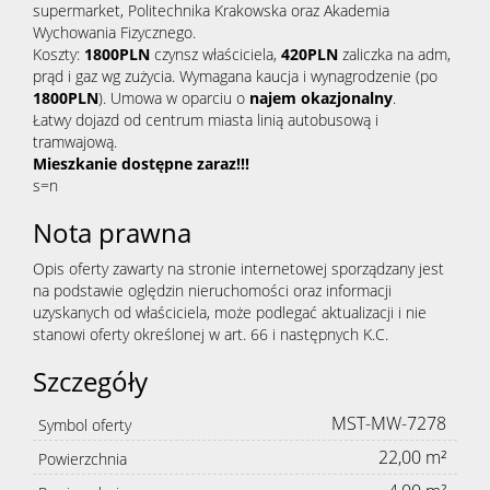
supermarket, Politechnika Krakowska oraz Akademia
Wychowania Fizycznego.
Koszty:
1800PLN
czynsz właściciela,
420PLN
zaliczka na adm,
prąd i gaz wg zużycia. Wymagana kaucja i wynagrodzenie (po
1800PLN
). Umowa w oparciu o
najem okazjonaln
y
.
Łatwy dojazd od centrum miasta linią autobusową i
tramwajową.
Mieszkanie dostępne zaraz!!!
s=n
Nota prawna
Opis oferty zawarty na stronie internetowej sporządzany jest
na podstawie oględzin nieruchomości oraz informacji
uzyskanych od właściciela, może podlegać aktualizacji i nie
stanowi oferty określonej w art. 66 i następnych K.C.
Szczegóły
MST-MW-7278
Symbol oferty
22,00 m²
Powierzchnia