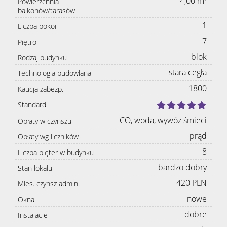
4,00 m²
Powierzchnia
balkonów/tarasów
1
Liczba pokoi
7
Piętro
blok
Rodzaj budynku
stara cegła
Technologia budowlana
1800
Kaucja zabezp.
Standard
CO, woda, wywóz śmieci
Opłaty w czynszu
prąd
Opłaty wg liczników
8
Liczba pięter w budynku
bardzo dobry
Stan lokalu
420 PLN
Mies. czynsz admin.
nowe
Okna
dobre
Instalacje