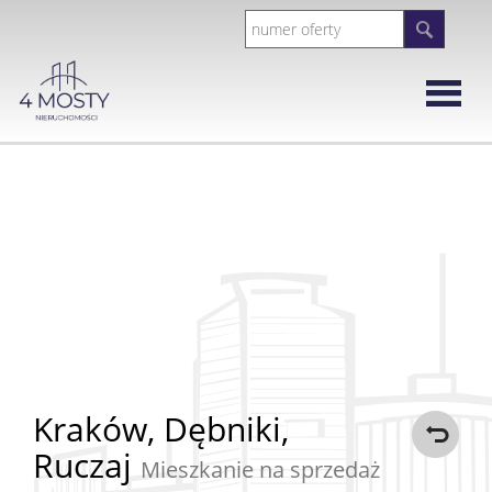
Strona
główna
Rynek
Wtórny
Mieszka
Domy
Kraków,
Dębniki,
Ruczaj
Działki
Mieszkanie na sprzedaż