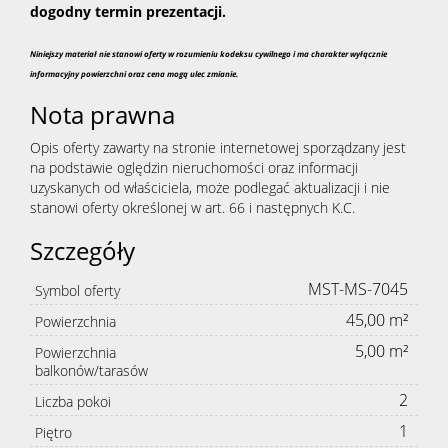
dogodny termin prezentacji.
Niniejszy materiał nie stanowi oferty w rozumieniu kodeksu cywilnego i ma charakter wyłącznie
informacyjny powierzchni oraz cena mogą ulec zmianie.
Nota prawna
Opis oferty zawarty na stronie internetowej sporządzany jest
na podstawie oględzin nieruchomości oraz informacji
uzyskanych od właściciela, może podlegać aktualizacji i nie
stanowi oferty określonej w art. 66 i następnych K.C.
Szczegóły
MST-MS-7045
Symbol oferty
45,00 m²
Powierzchnia
5,00 m²
Powierzchnia
balkonów/tarasów
2
Liczba pokoi
1
Piętro