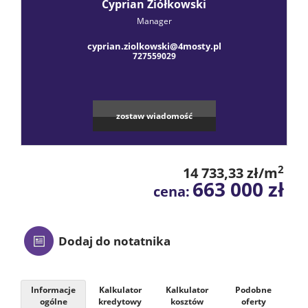
Praca
Cyprian Ziółkowski
Manager
cyprian.ziolkowski@4mosty.pl
Certyfik
727559029
Energet
zostaw wiadomość
Polityka
2
14 733,33 zł/m
663 000 zł
cena:
prywatn
Blog
Dodaj do notatnika
Finanse
Informacje
Kalkulator
Kalkulator
Podobne
ogólne
kredytowy
kosztów
oferty