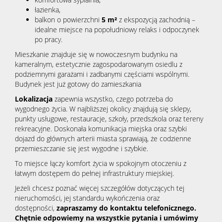
łazienka,
balkon o powierzchni
5 m²
z ekspozycją zachodnią –
idealne miejsce na popołudniowy relaks i odpoczynek
po pracy.
Mieszkanie znajduje się w nowoczesnym budynku na
kameralnym, estetycznie zagospodarowanym osiedlu z
podziemnymi garażami i zadbanymi częściami wspólnymi.
Budynek jest już gotowy do zamieszkania
Lokalizacja
zapewnia wszystko, czego potrzeba do
wygodnego życia. W najbliższej okolicy znajdują się sklepy,
punkty usługowe, restauracje, szkoły, przedszkola oraz tereny
rekreacyjne. Doskonała komunikacja miejska oraz szybki
dojazd do głównych arterii miasta sprawiają, że codzienne
przemieszczanie się jest wygodne i szybkie.
To miejsce łączy komfort życia w spokojnym otoczeniu z
łatwym dostępem do pełnej infrastruktury miejskiej.
Jeżeli chcesz poznać więcej szczegółów dotyczących tej
nieruchomości, jej standardu wykończenia oraz
dostępności,
zapraszamy do kontaktu telefonicznego.
Chętnie odpowiemy na wszystkie pytania i umówimy