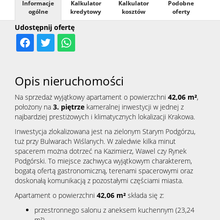
Informacje
Kalkulator
Kalkulator
Podobne
ogólne
kredytowy
kosztów
oferty
Kontak
Udostępnij ofertę
Opis nieruchomości
Na sprzedaż wyjątkowy apartament o powierzchni
42,06 m²
,
położony na
3. piętrze
kameralnej inwestycji w jednej z
najbardziej prestiżowych i klimatycznych lokalizacji Krakowa.
Inwestycja zlokalizowana jest na zielonym Starym Podgórzu,
tuż przy Bulwarach Wiślanych. W zaledwie kilka minut
spacerem można dotrzeć na Kazimierz, Wawel czy Rynek
Podgórski. To miejsce zachwyca wyjątkowym charakterem,
bogatą ofertą gastronomiczną, terenami spacerowymi oraz
doskonałą komunikacją z pozostałymi częściami miasta.
Apartament o powierzchni
42,06 m²
składa się z:
przestronnego salonu z aneksem kuchennym (23,24
m²),