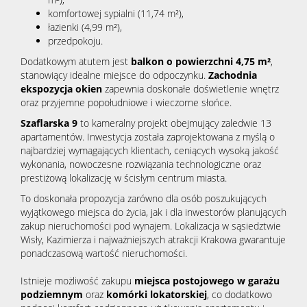
komfortowej sypialni (11,74 m²),
łazienki (4,99 m²),
przedpokoju.
Dodatkowym atutem jest
balkon o powierzchni 4,75 m²
,
stanowiący idealne miejsce do odpoczynku.
Zachodnia
ekspozycja okien
zapewnia doskonałe doświetlenie wnętrz
oraz przyjemne popołudniowe i wieczorne słońce.
Szaflarska 9
to kameralny projekt obejmujący zaledwie 13
apartamentów. Inwestycja została zaprojektowana z myślą o
najbardziej wymagających klientach, ceniących wysoką jakość
wykonania, nowoczesne rozwiązania technologiczne oraz
prestiżową lokalizację w ścisłym centrum miasta.
To doskonała propozycja zarówno dla osób poszukujących
wyjątkowego miejsca do życia, jak i dla inwestorów planujących
zakup nieruchomości pod wynajem. Lokalizacja w sąsiedztwie
Wisły, Kazimierza i najważniejszych atrakcji Krakowa gwarantuje
ponadczasową wartość nieruchomości.
Istnieje możliwość zakupu
miejsca postojowego w garażu
podziemnym
oraz
komórki lokatorskiej
, co dodatkowo