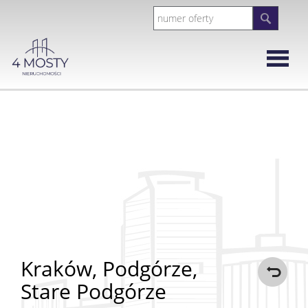
Strona
główna
Rynek
Wtórny
Mieszka
Domy
Kraków,
Podgórze,
Stare Podgórze
Działki