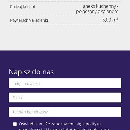
aneks kuchenny -
Rodzaj kuchni
połączony z salonem
2
5,00 m
Powierzchnia łazienki
Napisz do nas
Oświadczam, że zapoznałem się z polityką
prywatności i klauzulą informacyjną dotyczącą