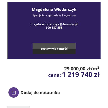
Praca
Magdalena Włodarczyk
Specjalista sprzedaży i wynajmu
Certyfik
magda.wlodarczyk@4mosty.pl
600 887 558
Energet
zostaw wiadomość
Polityka
2
29 000,00 zł/m
prywatn
1 219 740 zł
cena:
Blog
Dodaj do notatnika
Finanse