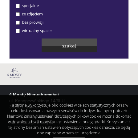
specjalne
ze zdjęciem
bez prowizji
wirtualny spacer
4 Mosty Nieruchomości
ul. Konopczyńskiego 14/6LU
Ta strona wykorzystuje pliki cookies w celach statystycznych oraz w
30-383 Kraków
celu dostosowania naszych serwisów do indywidualnych potrzeb
klientów. Zmiany ustawień dotyczących plików cookie można dokonać
tel. 727 559 028; 727 559 029
w dowolnej chwili modyfikując ustawienia przeglądarki. Korzystanie z
mail
:
biuro@4mosty.pl
tej strony bez zmian ustawień dotyczących cookies oznacza, że będą
one zapisane w pamięci urządzenia.